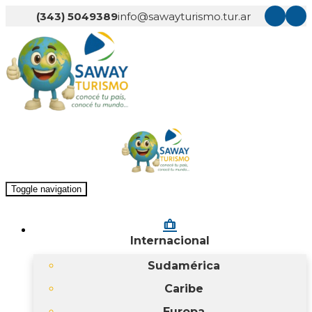
(343) 5049389
info@sawayturismo.tur.ar
Toggle navigation
checked_bag
Internacional
Sudamérica
Caribe
Europa