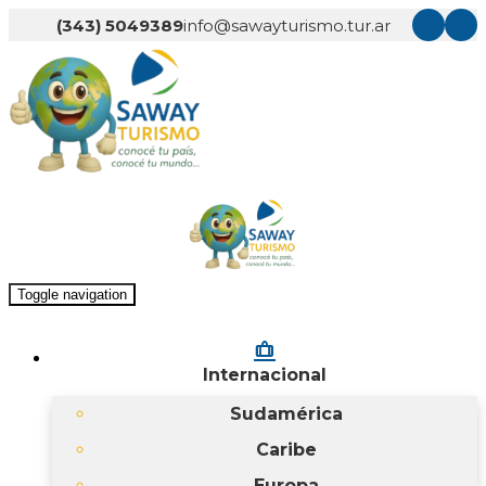
(343) 5049389
info@sawayturismo.tur.ar
Toggle navigation
checked_bag
Internacional
Sudamérica
Caribe
Europa