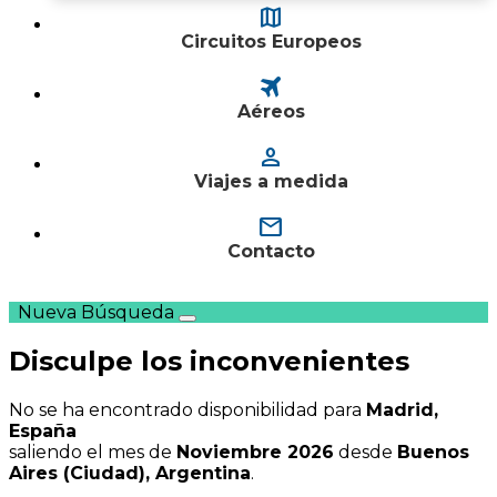
map
Circuitos Europeos
travel
Aéreos
person
Viajes a medida
mail
Contacto
Nueva Búsqueda
Disculpe los inconvenientes
No se ha encontrado disponibilidad para
Madrid,
España
saliendo el mes de
Noviembre 2026
desde
Buenos
Aires (Ciudad), Argentina
.