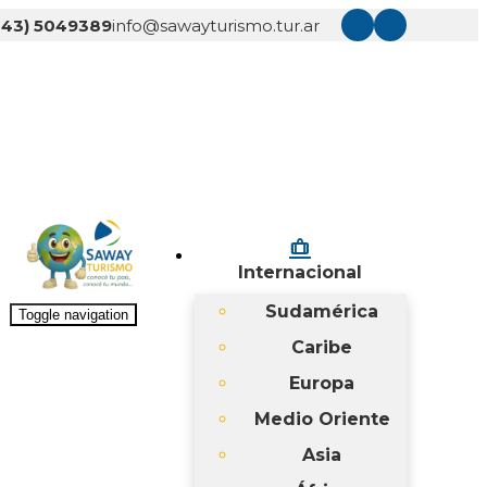
343) 5049389
info@sawayturismo.tur.ar
checked_bag
Internacional
Sudamérica
Toggle navigation
Caribe
Europa
Medio Oriente
Asia