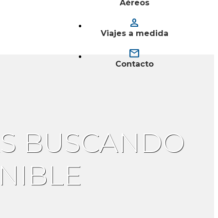
Aéreos
person
Viajes a medida
mail
Contacto
TAS BUSCANDO
NIBLE