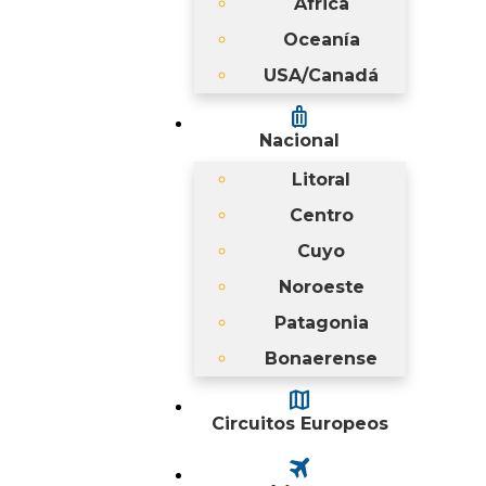
África
Oceanía
USA/Canadá
luggage
Nacional
Litoral
Centro
Cuyo
Noroeste
Patagonia
Bonaerense
map
Circuitos Europeos
travel