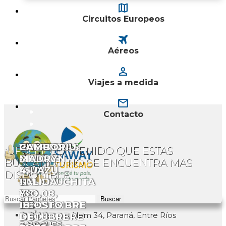
map
Circuitos Europeos
travel
Aéreos
person
Viajes a medida
mail
Contacto
SANTA
VILLA
CAMBORIU
LA
LA
CAMBORIU
CATARATAS
PUERTO
CAMBORIU
¡UPS! EL CONTENIDO QUE ESTAS
ROSA
CARLOS
-
FALDA
FALDA
-
DEL
MADRYN
-
BUSCANDO NO SE ENCUENTRA MAS
DE
PAZ
22/02
-
-
25/01
IGUAZÚ
-
4,
DISPONIBLE
CALAMUCHITA
-
Y
10
23
Y
-
SALIDA
11
-
14
1RO,08,
DE
DE
1RO,
13
8
Y
Buscar
4
DE
15
SEPTIEMBRE
AGOSTO
08
DE
DE
18
Alem 34, Paraná, Entre Ríos
DE
NOVIEMBRE
Y
0
0
Y
AGOSTO
OCTUBRE
DE
DÍAS
DÍAS
2
3
NOCHES
NOCHES