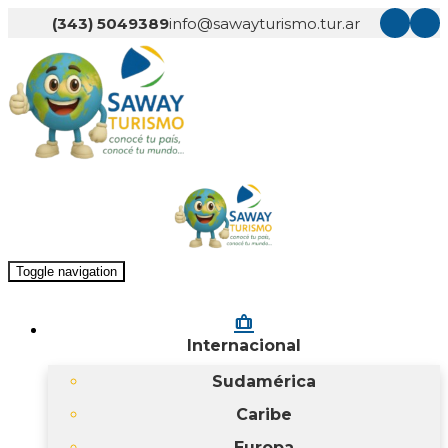
(343) 5049389
info@sawayturismo.tur.ar
Toggle navigation
checked_bag
Internacional
Sudamérica
Caribe
Europa