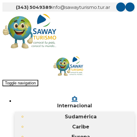
(343) 5049389
info@sawayturismo.tur.ar
Toggle navigation
checked_bag
Internacional
Sudamérica
Caribe
Europa