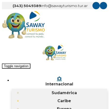
(343) 5049389
info@sawayturismo.tur.ar
Toggle navigation
checked_bag
Internacional
Sudamérica
Caribe
Europa