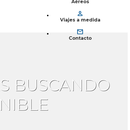
Aéreos
person
Viajes a medida
mail
Contacto
TAS BUSCANDO
NIBLE