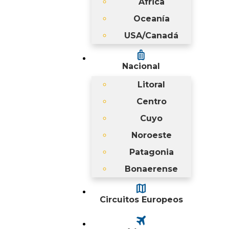
África
Oceanía
USA/Canadá
luggage
Nacional
Litoral
Centro
Cuyo
Noroeste
Patagonia
Bonaerense
map
Circuitos Europeos
travel