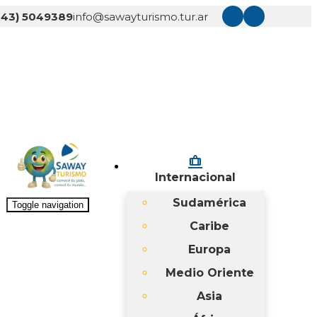
343) 5049389
info@sawayturismo.tur.ar
checked_bag
Internacional
Sudamérica
Toggle navigation
Caribe
Europa
Medio Oriente
Asia