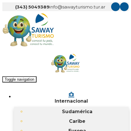
(343) 5049389
info@sawayturismo.tur.ar
Toggle navigation
checked_bag
Internacional
Sudamérica
Caribe
Europa