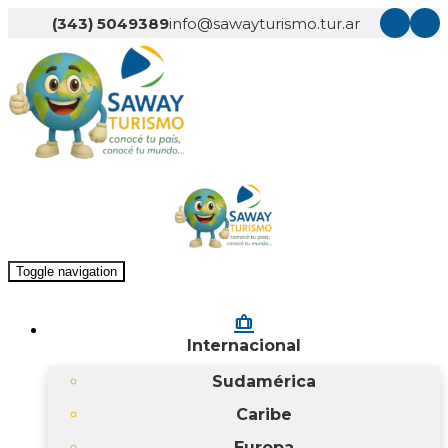
(343) 5049389
info@sawayturismo.tur.ar
Toggle navigation
checked_bag
Internacional
Sudamérica
Caribe
Europa