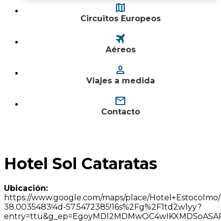
map
Circuitos Europeos
travel
Aéreos
person
Viajes a medida
mail
Contacto
Hotel Sol Cataratas
Ubicación:
https://www.google.com/maps/place/Hotel+Estocolmo
38.0035483!4d-57.5472385!16s%2Fg%2F1td2w1yy?
entry=ttu&g_ep=EgoyMDI2MDMwOC4wIKXMDSoAS