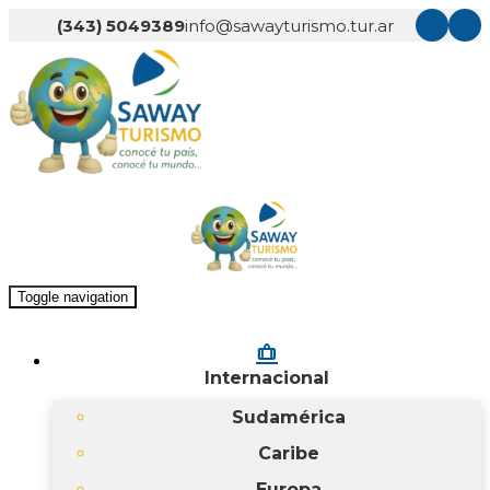
(343) 5049389
info@sawayturismo.tur.ar
Toggle navigation
checked_bag
Internacional
Sudamérica
Caribe
Europa