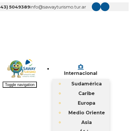
343) 5049389
info@sawayturismo.tur.ar
checked_bag
Internacional
Sudamérica
Toggle navigation
Caribe
Europa
Medio Oriente
Asia