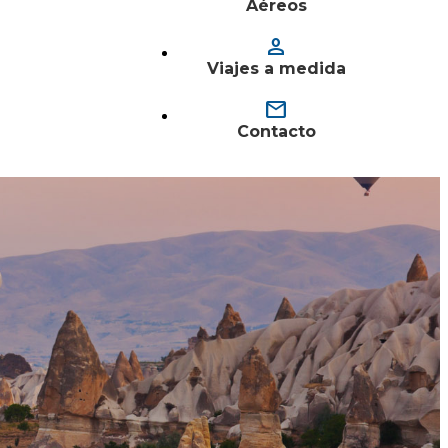
Aéreos
person
Viajes a medida
mail
Contacto