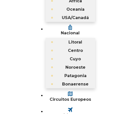
África
Oceanía
USA/Canadá
luggage
Nacional
Litoral
Centro
Cuyo
Noroeste
Patagonia
Bonaerense
map
Circuitos Europeos
travel