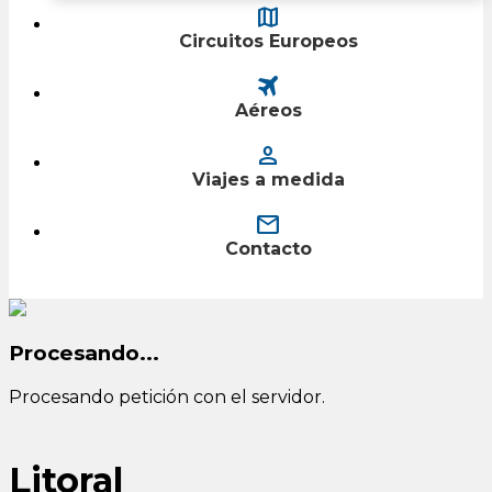
map
Circuitos Europeos
travel
Aéreos
person
Viajes a medida
mail
Contacto
Procesando...
Procesando petición con el servidor.
Litoral