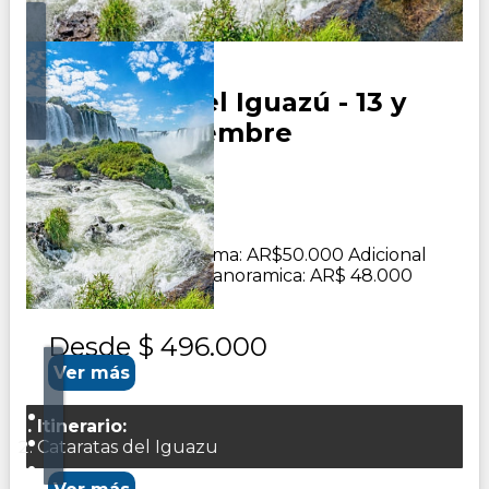
Cataratas del Iguazú - 13 y
20 de Septiembre
Duración:
0
Días
4
Noches
Adicional butaca cama: AR$50.000 Adicional
butaca cafetera o panoramica: AR$ 48.000
Desde
$ 496.000
Ver más
Itinerario:
Cataratas del Iguazu