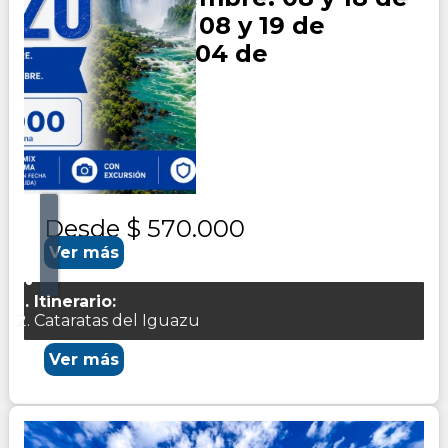
Octubre. 01, 08 y 19 de
Noviembre. 04 de
Diciembre.
Duración:
0
Días
4
Noches
Desde
$ 570.000
Ver más
Itinerario:
Cataratas del Iguazu
Ver más