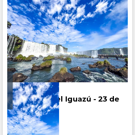
Cataratas del Iguazú - 23 de
Agosto
Duración:
0
Días
4
Noches