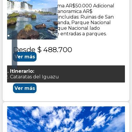
Adicional butaca cama AR$50.000 Adicional
butaca cafetera o panoramica AR$
48.000Excursiones incluidas: Ruinas de San
Ignacio, Minas de Wanda, Parque Nacional
lado Argentino, Parque Nacional lado
Brasilero. No incluye entradas a parques.
Desde
$ 488.700
Ver más
Itinerario:
Cataratas del Iguazu
Ver más