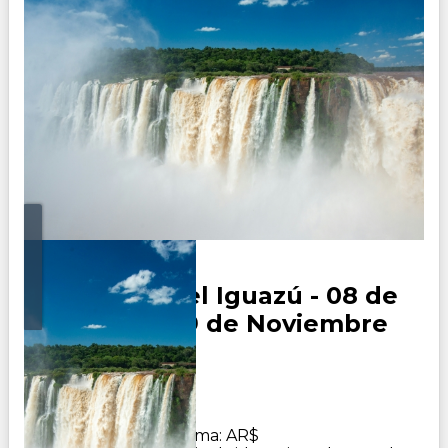
Cataratas del Iguazú - 08 de
Octubre y 19 de Noviembre
Duración:
0
Días
3
Noches
Adicional butaca cama: AR$