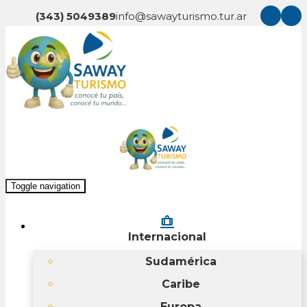
(343) 5049389
info@sawayturismo.tur.ar
Toggle navigation
checked_bag
Internacional
Sudamérica
Caribe
Europa