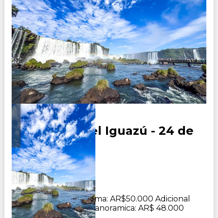
Cataratas del Iguazú - 24 de
Septiembre
Duración:
0
Días
3
Noches
Adicional butaca cama: AR$50.000 Adicional
butaca cafetera o panoramica: AR$ 48.000