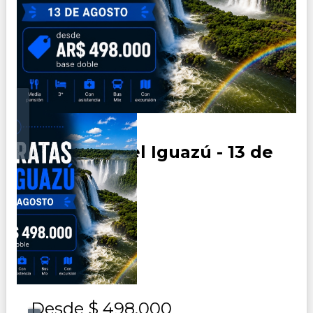
Cataratas del Iguazú - 13 de
Agosto
Duración:
0
Días
3
Noches
Desde
$ 498.000